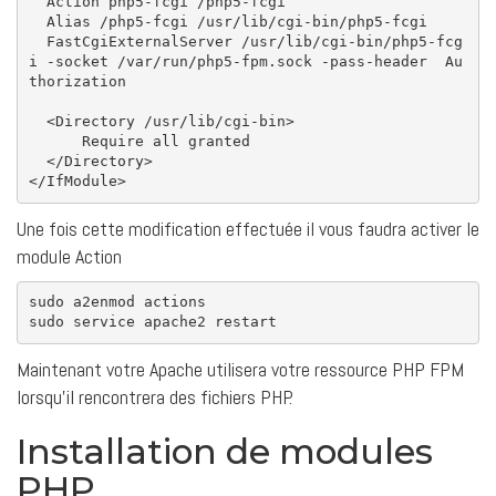
Action
 php5-fcgi /php5-fcgi

Alias
 /php5-fcgi /usr/lib/cgi-bin/php5-fcgi

FastCgiExternalServer
 /usr/lib/cgi-bin/php5-fcg
i -socket /var/run/php5-fpm.sock -pass-header  Au
thorization

<Directory /usr/lib/cgi-bin>
Require
all
 granted

</Directory>
</IfModule>
Une fois cette modification effectuée il vous faudra activer le
module Action
sudo
sudo
Maintenant votre Apache utilisera votre ressource PHP FPM
lorsqu’il rencontrera des fichiers PHP.
Installation de modules
PHP