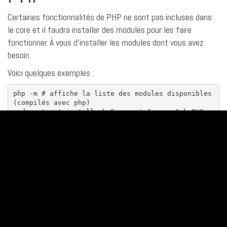
Certaines fonctionnalités de PHP ne sont pas incluses dans
le core et il faudra installer des modules pour les faire
fonctionner. À vous d’installer les modules dont vous avez
besoin.
Voici quelques exemples :
php -m 
# affiche la liste des modules disponibles 
(compilés avec php)
sudo
 apt-get install php5-mcrypt 
# pour CakePHP
sudo
 apt-get install php5-curl 
# on a tjrs besoin 
de curl ^^
sudo
 apt-get install php5-gd 
# Librairie pour le 
traitement d'image
Les modules sont automatiquement activés, et les fichiers
de configurations sont placés dans le dossier
.
conf.d
N’oubliez pas de redémarrer Apache pour que vos
modifications soient prises en compte.
Sources