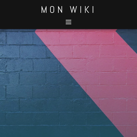
Skip
MON WIKI
to
content