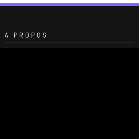
A PROPOS
Me contacter
Tél : 02 55 59 60 02
44100, NANTES
Windows
Linux
Serveurs
Autres
RECHERCHER DANS LE SITE