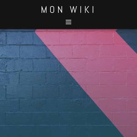
Skip
MON WIKI
to
content