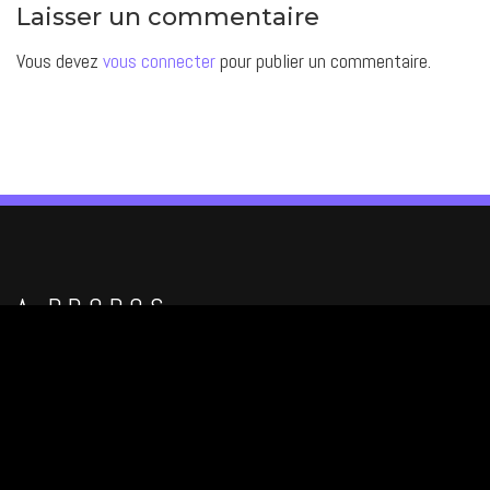
Laisser un commentaire
Vous devez
vous connecter
pour publier un commentaire.
A PROPOS
Me contacter
Tél : 02 55 59 60 02
44100, NANTES