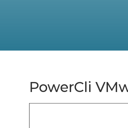
PowerCli VM